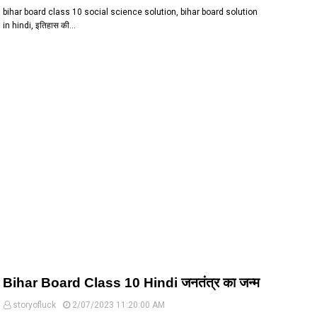
bihar board class 10 social science solution, bihar board solution
in hindi, इतिहास की…
Bihar Board Class 10 Hindi जनतंत्र का जन्म
storyofluck
2/07/2023 11:20:00 AM