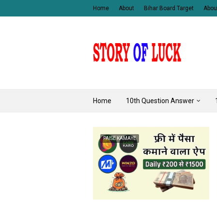
Home
About
Bihar Board Target
Abou
Home
10th Question Answer
PAISE KAMAYE