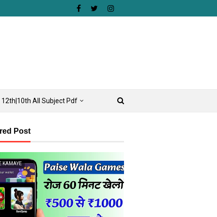
12th|10th All Subject Pdf
red Post
E KAMAYE