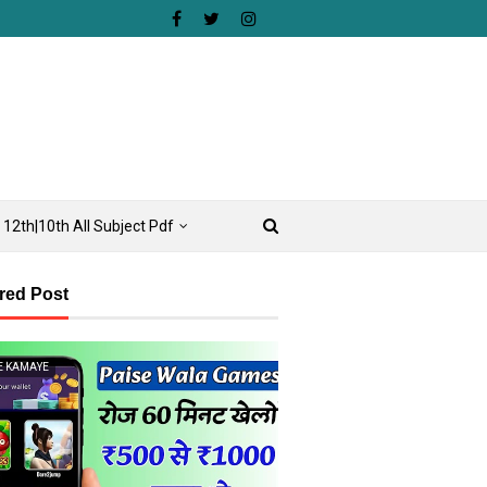
12th|10th All Subject Pdf
red Post
E KAMAYE