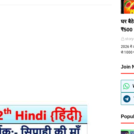
घर बैठ
₹500 
story
2026 में 
से ₹1000
Join
Popul