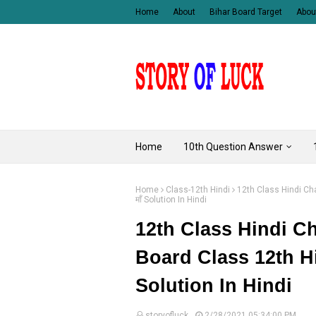
Home
About
Bihar Board Target
Abou
Home
10th Question Answer
Home
Class-12th Hindi
12th Class Hindi Chap
माँ Solution In Hindi
12th Class Hindi Chap
Board Class 12th Hin
Solution In Hindi
storyofluck
2/28/2021 05:34:00 PM