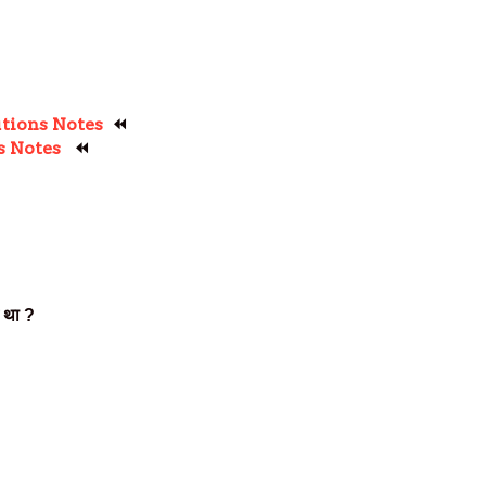
utions Notes
⏪
s Notes
⏪
आ था
?