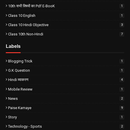
10th सभी विषयों का Pdf E-BooK
1
Class 10 English
1
Class 10 Hindi Objective
3
Class 10th Non-Hindi
7
Labels
Blogging Trick
1
G.k Question
1
Hindi व्याकरण
4
Mobile Review
1
News
2
Paise Kamaye
9
Story
1
Technology - Sports
2