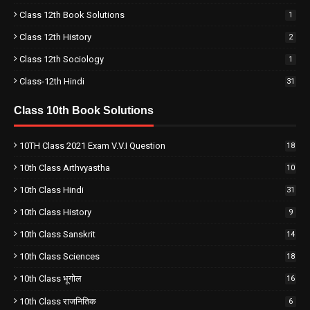
Class 12th Book Solutions
1
Class 12th History
2
Class 12th Sociology
1
Class-12th Hindi
31
Class 10th Book Solutions
10TH Class 2021 Exam V.V.I Question
18
10th Class Arthvyastha
10
10th Class Hindi
31
10th Class History
9
10th Class Sanskrit
14
10th Class Sciences
18
10th Class भूगोल
16
10th Class राजनितिक
6