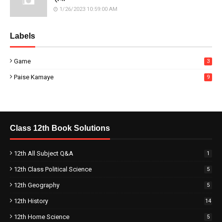
1/26/2023 10:59:00 AM
Labels
Game
3
Paise Kamaye
9
Class 12th Book Solutions
12th All Subject Q&A
1
12th Class Political Science
5
12th Geography
5
12th History
14
12th Home Science
5