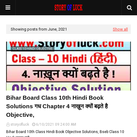
Showing posts from June, 2021
Show all
CLASS 10 HINDI OBJECTIVE
Bihar Board Class 10th Hindi Book
Solutions गध Chapter 4 नाख़ून क्यों बढ़ते है
Objective,
storyofluck
6/10/2021 09:24:00 AM
Bihar Board 10th Class Hindi Book Objective Solutions, Bseb Class 10