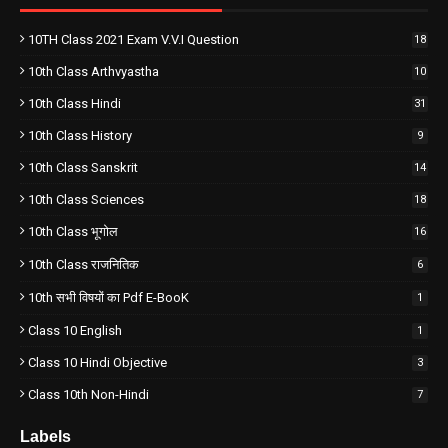
10TH Class 2021 Exam V.V.I Question
18
10th Class Arthvyastha
10
10th Class Hindi
31
10th Class History
9
10th Class Sanskrit
14
10th Class Sciences
18
10th Class भूगोल
16
10th Class राजनितिक
6
10th सभी विषयों का Pdf E-BooK
1
Class 10 English
1
Class 10 Hindi Objective
3
Class 10th Non-Hindi
7
Labels