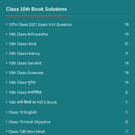
Class 10th Book Solutions
10TH Class 2021 Exam V.V.I Question
18
10th Class Arthvyastha
10
10th Class Hindi
31
10th Class History
9
10th Class Sanskrit
14
10th Class Sciences
18
10th Class भूगोल
16
10th Class राजनितिक
6
10th सभी विषयों का Pdf E-BooK
1
Class 10 English
1
Class 10 Hindi Objective
3
Class 10th Non-Hindi
7