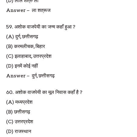
(D)
लाल शत्रु ला
Answer
–
ला शत्रूज
59.
अशोक वाजपेयी का जन्म कहाँ हुआ
?
(A)
दुर्ग
,
छत्तीसगढ़
(B)
करमलीचक
,
बिहार
(C)
इलाहाबाद
,
उत्तरप्रदेश
(D)
इनमें कोई नहीं
Answer
–
दुर्ग
,
छत्तीसगढ़
60.
अशोक वाजपेयी का मूल निवास कहाँ है
?
(A)
मध्यप्रदेश
(B)
छत्तीसगढ़
(C)
उत्तरप्रदेश
(D)
राजस्थान