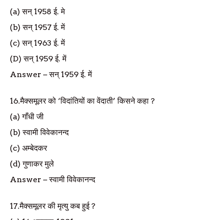
(a)
सन्
1958
ई. मे
(b)
सन्
1957
ई. में
(c)
सन्
1963
ई. में
(D)
सन्
1959
ई. में
Answer
–
सन्
1959
ई. में
16.
मैक्समूलर को
‘
विदांतियों का वेंदाती
’
किसने कहा
?
(a)
गाँधी जी
(b)
स्वामी विवेकानन्द
(c)
अम्बेदकर
(d)
गुणाकर मुले
Answer
–
स्वामी विवेकानन्द
17.
मैक्समूलर की मृत्यु कब हुई
?