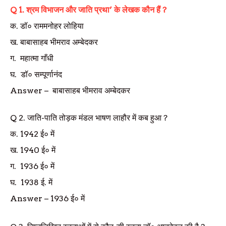
Q
1.
श्रम विभाजन और जाति प्रथा
’
के लेखक कौन हैं
?
क.
डॉ० राममनोहर लोहिया
ख.
बाबासाहब भीमराव अम्बेदकर
ग.
महात्मा गाँधी
घ.
डॉ० सम्पूर्णानंद
Answer
–
बाबासाहब भीमराव अम्बेदकर
Q 2.
जाति-पाति तोड़क मंडल भाषण लाहौर में कब हुआ
?
क. 1942
ई० में
ख. 1940
ई० में
ग. 1936
ई० में
घ. 1938
ई. में
Answer
–
1936
ई० में