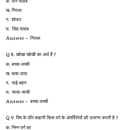
क.
सेन साहब
ख.
गिरधर
ग.
शोफर
घ.
सिंह साहब
Answer
–
गिरधर
Q
8.
खोखा खोखी का अर्थ हैं ?
क.
बच्चा-बच्ची
ख.
बाबा-दादा
ग.
भाई-बहन
घ.
चाचा-चाची
Answer
–
बच्चा-बच्ची
Q
9.
विष के दाँत
कहानी किस वर्ग के अंतर्विरोधों को उजागर करती है
?
क.
निम्न वर्ग का