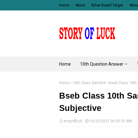
Home
About
Bihar Board Target
Abou
Home
10th Question Answer
Home
10th Class Sanskrit
Bseb Class 10th S
Bseb Class 10th Sans
Subjective
storyofluck
10/23/2021 06:00:00 AM