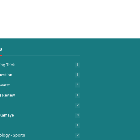
s
ng Trick
1
uestion
1
व्याकरण
4
e Review
1
2
 Kamaye
8
1
ology - Sports
2