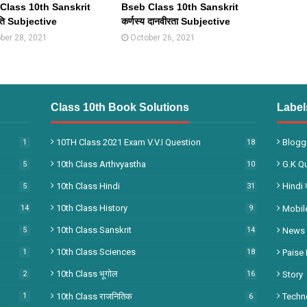
Class 10th Sanskrit
Bseb Class 10th Sanskrit
ांति Subjective
कर्णस्य दानवीरता Subjective
ber 28, 2021
October 26, 2021
Class 10th Book Solutions
Label
10TH Class 2021 Exam V.V.I Question
Bloggi
1
18
10th Class Arthvyastha
G.k Q
5
10
10th Class Hindi
Hindi 
5
31
10th Class History
14
9
Mobil
10th Class Sanskrit
5
14
News
10th Class Sciences
1
18
Paise
10th Class भूगोल
2
16
Story
1
10th Class राजनितिक
Techn
6