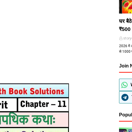
घर बैठ
₹500 
story
2026 में 
से ₹1000
Join
Popul