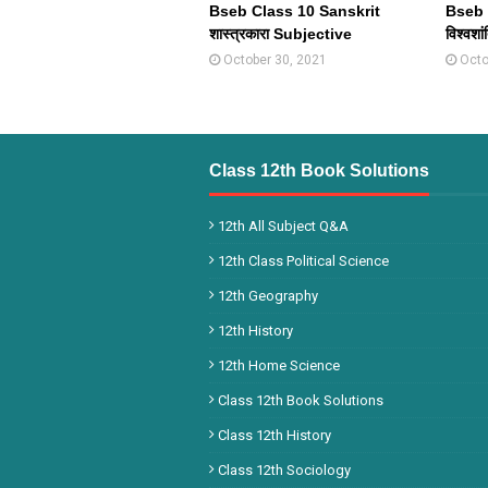
Bseb Class 10 Sanskrit
Bseb 
शास्त्रकारा Subjective
विश्वश
October 30, 2021
Octo
Class 12th Book Solutions
12th All Subject Q&A
12th Class Political Science
12th Geography
12th History
12th Home Science
Class 12th Book Solutions
Class 12th History
Class 12th Sociology