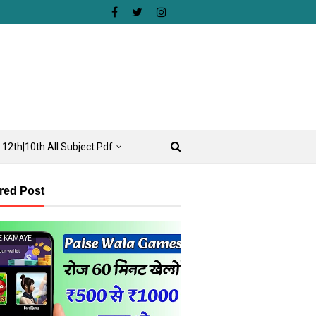
12th|10th All Subject Pdf
red Post
E KAMAYE