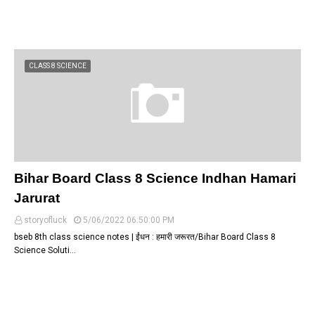
CLASS 8 SCIENCE
Bihar Board Class 8 Science Indhan Hamari
Jarurat
storyofluck
5/06/2022 06:50:00 PM
bseb 8th class science notes | ईंधन : हमारी जरूरत/Bihar Board Class 8
Science Soluti…