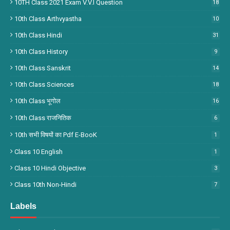
10TH Class 2021 Exam V.V.I Question
18
10th Class Arthvyastha
10
10th Class Hindi
31
10th Class History
9
10th Class Sanskrit
14
10th Class Sciences
18
10th Class भूगोल
16
10th Class राजनितिक
6
10th सभी विषयों का Pdf E-BooK
1
Class 10 English
1
Class 10 Hindi Objective
3
Class 10th Non-Hindi
7
Labels