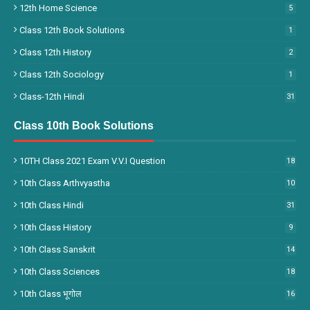
12th Home Science
5
Class 12th Book Solutions
1
Class 12th History
2
Class 12th Sociology
1
Class-12th Hindi
31
Class 10th Book Solutions
10TH Class 2021 Exam V.V.I Question
18
10th Class Arthvyastha
10
10th Class Hindi
31
10th Class History
9
10th Class Sanskrit
14
10th Class Sciences
18
10th Class भूगोल
16