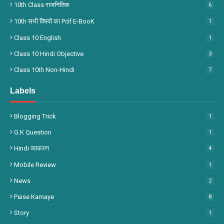
10th Class राजनितिक
6
10th सभी विषयों का Pdf E-BooK
1
Class 10 English
1
Class 10 Hindi Objective
3
Class 10th Non-Hindi
7
Labels
Blogging Trick
1
G.k Question
1
Hindi व्याकरण
4
Mobile Review
1
News
2
Paise Kamaye
8
Story
1