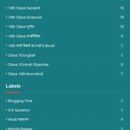
10th Class Sanskrit
14
10th Class Sciences
18
10th Class भूगोल
16
10th Class राजनितिक
6
10th सभी विषयों का Pdf E-BooK
1
Class 10 English
1
Class 10 Hindi Objective
3
Class 10th Non-Hindi
7
Labels
Blogging Trick
1
G.k Question
1
Hindi व्याकरण
4
Mobile Review
1