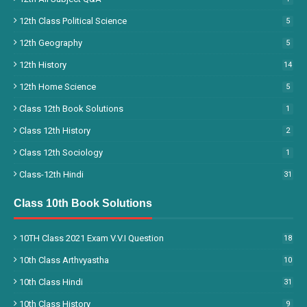
12th Class Political Science
5
12th Geography
5
12th History
14
12th Home Science
5
Class 12th Book Solutions
1
Class 12th History
2
Class 12th Sociology
1
Class-12th Hindi
31
Class 10th Book Solutions
10TH Class 2021 Exam V.V.I Question
18
10th Class Arthvyastha
10
10th Class Hindi
31
10th Class History
9