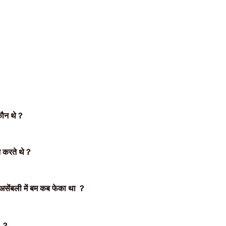
कौन थे ?
न करते थे
?
य असेंबली में बम कब फेका था
?
?