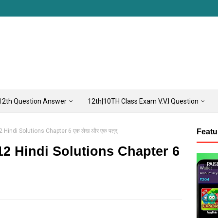
12th Question Answer
12th|10TH Class Exam V.V.I Question
 Hindi Solutions Chapter 6 एक लेख और एक पत्र,
Featu
12 Hindi Solutions Chapter 6
PAIS