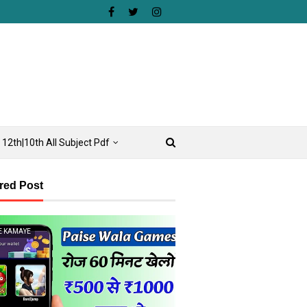
12th|10th All Subject Pdf
red Post
E KAMAYE