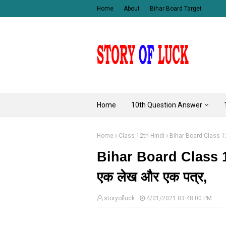
Home
About
Bihar Board Target
Home
10th Question Answer
Home
Class-12th Hindi
Bihar Board Class 12
Bihar Board Class 
एक लेख और एक पत्र,
storyofluck
4/01/2021 03:48:00 PM