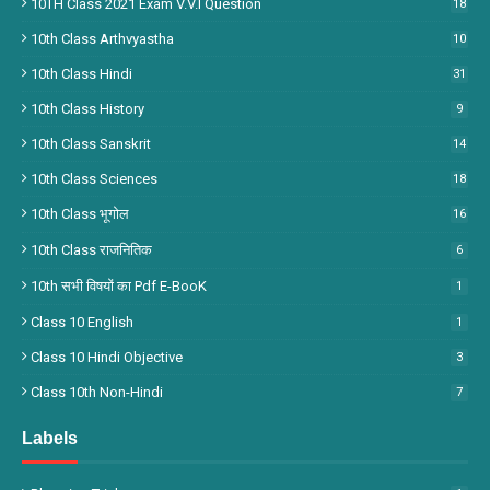
10TH Class 2021 Exam V.V.I Question
18
10th Class Arthvyastha
10
10th Class Hindi
31
10th Class History
9
10th Class Sanskrit
14
10th Class Sciences
18
10th Class भूगोल
16
10th Class राजनितिक
6
10th सभी विषयों का Pdf E-BooK
1
Class 10 English
1
Class 10 Hindi Objective
3
Class 10th Non-Hindi
7
Labels