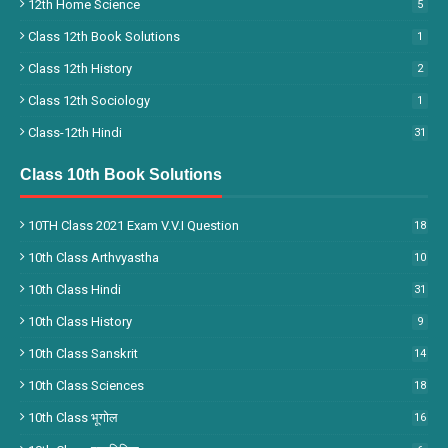
12th Home Science
5
Class 12th Book Solutions
1
Class 12th History
2
Class 12th Sociology
1
Class-12th Hindi
31
Class 10th Book Solutions
10TH Class 2021 Exam V.V.I Question
18
10th Class Arthvyastha
10
10th Class Hindi
31
10th Class History
9
10th Class Sanskrit
14
10th Class Sciences
18
10th Class भूगोल
16