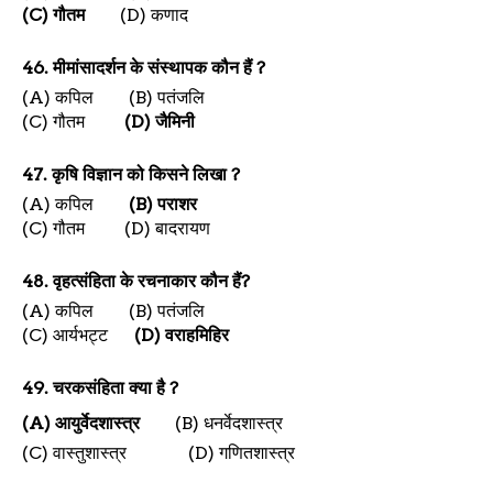
(C)
गौतम
(D)
कणाद
46.
मीमांसादर्शन के संस्थापक कौन हैं
?
(A)
कपिल
(B)
पतंजलि
(C)
गौतम
(D)
जैमिनी
47.
कृषि विज्ञान को किसने लिखा
?
(A)
कपिल
(B)
पराशर
(C)
गौतम
(D)
बादरायण
48.
वृहत्संहिता के रचनाकार कौन हैं
?
(A)
कपिल
(B)
पतंजलि
(C)
आर्यभट्ट
(D)
वराहमिहिर
49.
चरकसंहिता क्या है
?
(A)
आयुर्वेदशास्त्र
(B)
धनर्वेदशास्त्र
(C)
वास्तुशास्त्र
(D)
गणितशास्त्र