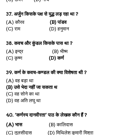
37.
अर्जुन किसके पक्ष से युद्ध लड़ रहा था
?
(A)
कौरव
(B)
पांडव
(C)
राम
(D)
हनुमान
38.
कवच और कुंडल किसके पास था
?
(A)
इन्द्र
(B)
भीष्म
(C)
कृष्ण
(D)
कर्ण
39.
कर्ण के कवच-कण्डल की क्या विशेषता थी
?
(A)
वह बड़ा था
(B)
उसे भेदा नहीं जा सकता थ
(C)
वह सोने का था
(D)
वह अति लघु था
40. ‘
कर्णस्य दानवीरता
’
पाठ के लेखक कौन हैं
?
(A)
भास
(B)
कालिदास
(C)
तुलसीदास
(D)
मिथिलेश कुमारी मिश्रा