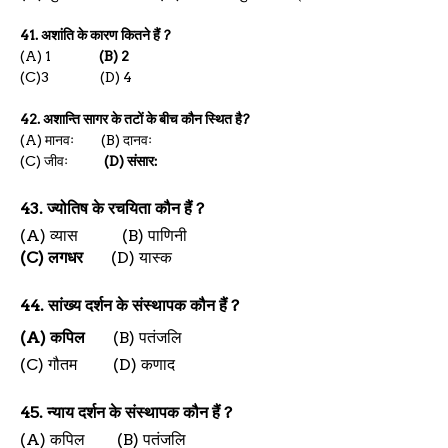
41.
अशांति के कारण कितने हैं
?
(A) 1
(B) 2
(C)3
(D) 4
42.
अशान्ति सागर के तटों के बीच कौन स्थित है
?
(A)
मानवः
(B)
दानवः
(C)
जीवः
(D)
संसार:
43.
ज्योतिष के रचयिता कौन हैं
?
(A)
व्यास
(B)
पाणिनी
(C)
लगधर
(D)
यास्क
44.
सांख्य दर्शन के संस्थापक कौन हैं
?
(A)
कपिल
(B)
पतंजलि
(C)
गौतम
(D)
कणाद
45.
न्याय दर्शन के संस्थापक कौन हैं
?
(A)
कपिल
(B)
पतंजलि