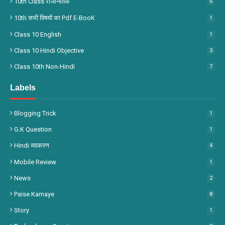
10th Class राजनितिक
6
10th सभी विषयों का Pdf E-BooK
1
Class 10 English
1
Class 10 Hindi Objective
3
Class 10th Non-Hindi
7
Labels
Blogging Trick
1
G.k Question
1
Hindi व्याकरण
4
Mobile Review
1
News
2
Paise Kamaye
8
Story
1