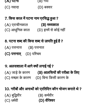
(A)
पटना
(B)
गया
(C)
नवादा
(D)
बक्सर
7.
किस काल में पटना नाम प्रसिद्ध हुआ
?
(A)
प्राचीनकाल
(B)
मध्यकाल
(C)
आधुनिक काल
(D)
इनमें से कोई नहीं
8.
पटना शब्द की किस शब्द से उत्पति हुई है
?
(A)
पत्तनात्त
(B)
पत्तनात
(C)
पत्तनात्
(D)
पश्चिम
9.
अलसशाला में आगे क्यों लगाई गई
?
(A)
जाड़े के कारण
(B)
आलसियों की परीक्षा के लिए
(C)
मच्छर के कारण
(D)
बिना किसी कारण के
10.
गरीबों और अनाथों को प्रतिदिन कौन भोजन कराते थे
?
(A)
बुद्धिवीर
(B)
कर्मवीर
(C)
धर्मवी
(D)
वीरेश्वर