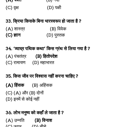
(C)
वृक्ष
(D)
पक्षी
33.
क्रिया किसके बिना भारस्वरूप हो जाता है
?
(A)
शास्त्र
(B)
विवेक
(C)
ज्ञान
(D)
पुस्तक
34. ‘
व्याघ्र पथिक कथा
’
किस ग्रंथ से लिया गया है
?
(A)
पंचतंत्र
(B)
हितोपदेश
(C)
रामायण
(D)
महाभारत
35.
किस जीव पर विश्वास नहीं करना चाहिए
?
(A)
हिंसक
(B)
अहिंसक
(C) (A)
और (
B)
दोनों
(D)
इनमें से कोई नहीं
36.
लोभ मनुष्य को कहाँ ले जाता है
?
(A)
उन्नति
(B)
विनाश
(C)
ऊपर
(D)
नीचे