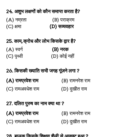
24.
अशुभ लक्षणों को कौन समाप्त करता है
?
(A)
नम्रता
(B)
पराक्रम
(C)
क्षमा
(D)
सव्यवहार
25.
काम
,
क्रोध और लोभ किसके द्वार है
?
(A)
स्वर्ग
(B)
नरक
(C)
पृथ्वी
(D)
कोई नहीं
26.
किसकी ख्याति सभी जगह गूंजने लगा
?
(A)
रामप्रवेश राम
(B)
रामनरेश राम
(C)
रामअवधेश राम
(D)
दुखीत राम
27.
दलित पुरुष का नाम क्या था
?
(A)
रामप्रवेश राम
(B)
रामनरेश राम
(C)
रामअवधेश राम
(D)
दुखीत राम
28.
बालक किसके शिक्षण शैली से आकृष्ट हुआ
?