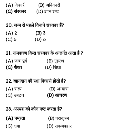
(A)
विकारी
(B)
अविकारी
(C)
संस्कार
(D)
ज्ञान शब्द
20.
जन्म से पहले कितने संस्कार हैं
?
(A) 2
(B) 3
(C) 5
(D) 6
21.
नामकरण किस संस्कार के अन्तर्गत आता है
?
(A)
जन्म पूर्व
(B)
गृहस्थ
(C)
शैशव
(D)
शिक्षा
22.
खानदान की रक्षा किससे होती है
?
(A)
सत्य
(B)
अभ्यास
(C)
उबटन
(D)
आचरण
23.
अपयश को कौन नष्ट करता है
?
(A)
नम्रता
(B)
पराक्रम
(C)
क्षमा
(D)
सद्व्यवहार