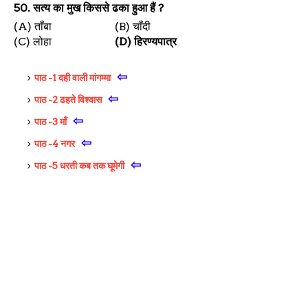
50.
सत्य का मुख किससे ढका हुआ हैं
?
(A)
ताँबा
(B)
चाँदी
(C)
लोहा
(D)
हिरण्यपात्र
⇦
पाठ -1 दही वाली मांगम्मा
⇦
पाठ -2 ढहते विश्वास
⇦
पाठ -3 माँ
⇦
पाठ -4 नगर
⇦
पाठ -5 धरती कब तक घूमेगी